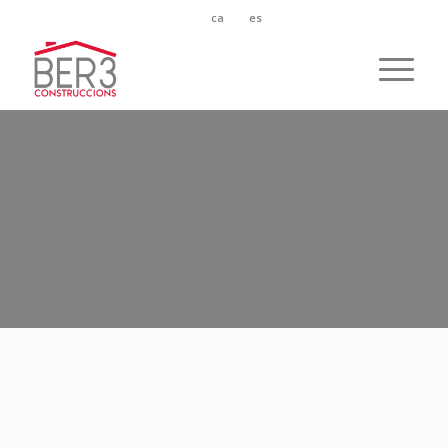
ca
es